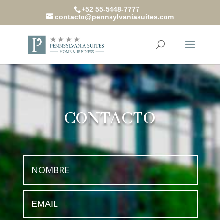
+52 55-5448-7777
contacto@pennsylvaniasuites.com
CONTACTO